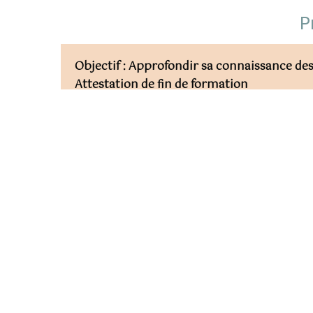
P
Objectif :
Approfondir sa connaissance des 
Attestation de fin de formation
PUBLIC CONCERNE
Cette formation s’adresse aux personnes majeures (dégus
de travailler dans une entreprise du monde du vin ou de l’
demandeurs d’emplois ou aux amateurs.
PRE-REQUIS
Aucun
ACCESSIBILITE HANDICAP