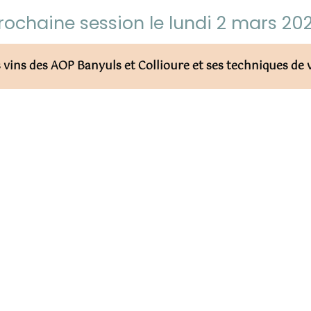
rochaine session le lundi 2 mars 20
vins des AOP Banyuls et Collioure et ses techniques de 
FORMATION PROFESSIONNEL
tation de vin) ayant pour projet
Attestation de fin de formation remi
INSCRIPTION ET DELAI D’AC
hôtellerie-restauration, aux
L’inscription se fait par email/télépho
pertinence du projet de formation se
envoyés. A L’issue de la validation du 
15 jours.
LIEU