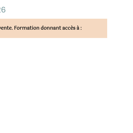
26
vente. Formation donnant accès à :
LE
se par l’IRS-Campus de Banyuls.
CES
ne auprès de l’équipe du Campus qui valide la faisabilité et la
lon les prérequis établis. Un programme et un devis sont
devis, la formation pourra être planifiée au plus tôt dans les